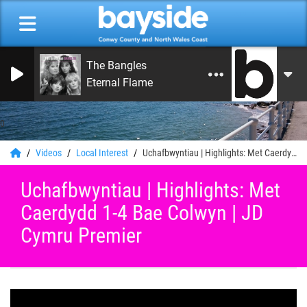
The Bangles
Eternal Flame
0
Videos
Local Interest
Uchafbwyntiau | Highlights: Met Caerdydd 1-4 Bae Colwyn | JD Cymru Premier
Uchafbwyntiau | Highlights: Met
Caerdydd 1-4 Bae Colwyn | JD
Cymru Premier